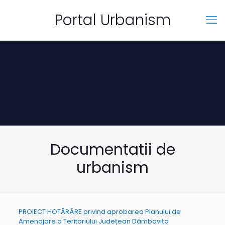
Portal Urbanism
Documentatii de
urbanism
PROIECT HOTĂRÂRE privind aprobarea Planului de
Amenajare a Teritoriului Județean Dâmbovița