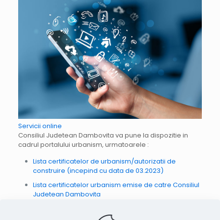
Servicii online
Consiliul Judetean Dambovita va pune la dispozitie in
cadrul portalului urbanism, urmatoarele :
Lista certificatelor de urbanism/autorizatii de
construire (incepind cu data de 03.2023)
Lista certificatelor urbanism emise de catre Consiliul
Judetean Dambovita
Lista avizelor de constructii emise de catre Consiliul
Judetean Dambovita